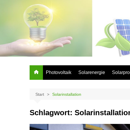
Zum
Inhalt
springen
Photovoltaik
Solarenergie
Solarpro
Start
Solarinstallation
Schlagwort:
Solarinstallatio