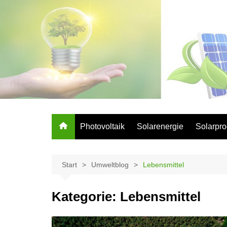
Zum
Inhalt
springen
Photovoltaik
Solarenergie
Solarpro
Start
Umweltblog
Lebensmittel
Kategorie:
Lebensmittel