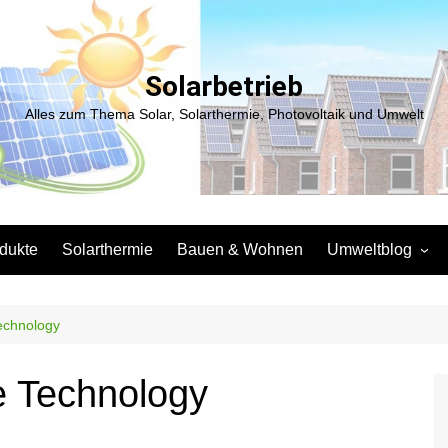
Solarbetrieb
Alles zum Thema Solar, Solarthermie, Photovoltaik und Umwelt
dukte
Solarthermie
Bauen & Wohnen
Umweltblog
Entsorgung
Elektromobilität
echnology
Lebensmittel
e Technology