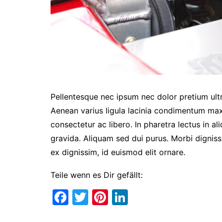
Pellentesque nec ipsum nec dolor pretium ultr
Aenean varius ligula lacinia condimentum max
consectetur ac libero. In pharetra lectus in a
gravida. Aliquam sed dui purus. Morbi digniss
ex dignissim, id euismod elit ornare.
Teile wenn es Dir gefällt:
F
T
Pi
Li
a
w
nt
n