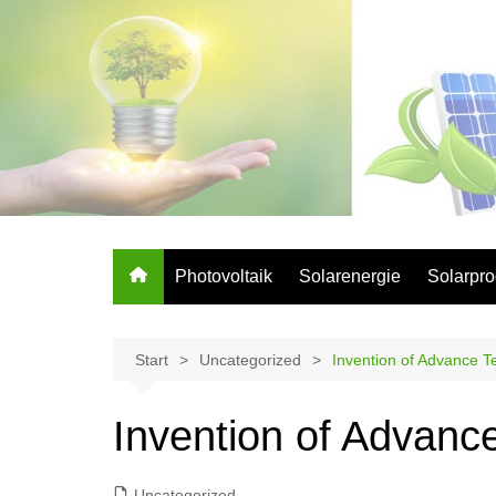
Zum
Inhalt
springen
Photovoltaik
Solarenergie
Solarpro
Start
Uncategorized
Invention of Advance T
Invention of Advanc
Uncategorized