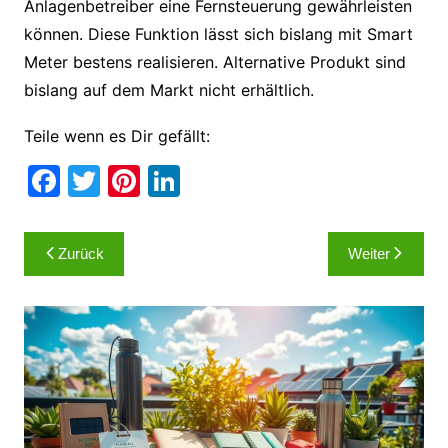
Anlagenbetreiber eine Fernsteuerung gewährleisten
können. Diese Funktion lässt sich bislang mit Smart
Meter bestens realisieren. Alternative Produkt sind
bislang auf dem Markt nicht erhältlich.
Teile wenn es Dir gefällt:
F
T
Pi
Li
a
w
nt
n
c
itt
er
k
Beitragsnavigation
Zurück
Weiter
e
er
e
e
b
st
dI
o
n
o
k