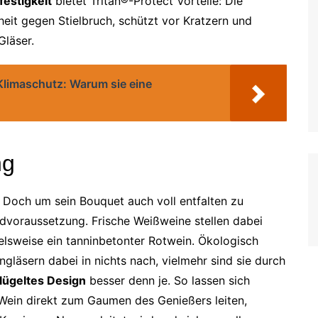
festigkeit
bietet Tritan®-Protect Vorteile: Die
heit gegen Stielbruch, schützt vor Kratzern und
Gläser.
Klimaschutz: Warum sie eine
ng
. Doch um sein Bouquet auch voll entfalten zu
dvoraussetzung. Frische Weißweine stellen dabei
elsweise ein tanninbetonter Rotwein. Ökologisch
ngläsern dabei in nichts nach, vielmehr sind sie durch
lügeltes Design
besser denn je. So lassen sich
Wein direkt zum Gaumen des Genießers leiten,