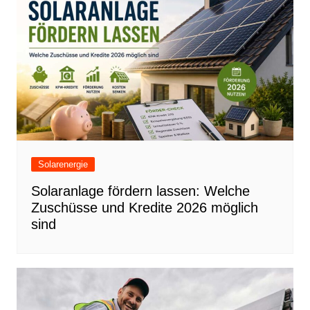
o
n
o
k
Solarenergie
Solaranlage fördern lassen: Welche
Zuschüsse und Kredite 2026 möglich
sind