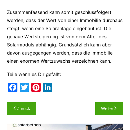
Zusammenfassend kann somit geschlussfolgert
werden, dass der Wert von einer Immobilie durchaus
steigt, wenn eine Solaranlage eingebaut ist. Die
genaue Wertsteigerung ist von dem Alter des
Solarmoduls abhängig. Grundsätzlich kann aber
davon ausgegangen werden, dass die Immobilie
einen enormen Wertzuwachs verzeichnen kann.
Teile wenn es Dir gefällt:
F
T
Pi
Li
a
w
nt
n
c
itt
er
k
Beitragsnavigation
Zurück
Weiter
e
er
e
e
b
st
dI